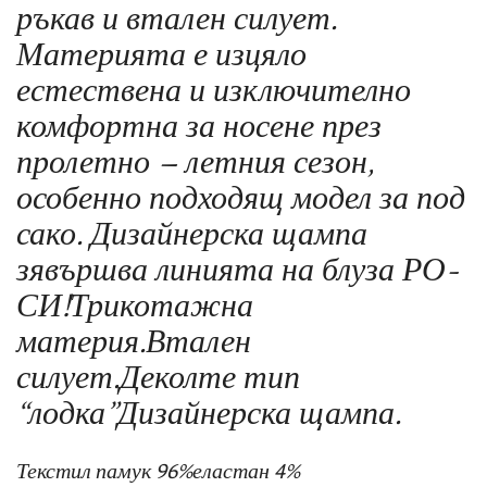
ръкав и втален силует.
Материята е изцяло
естествена и изключително
комфортна за носене през
пролетно – летния сезон,
особенно подходящ модел за под
сако. Дизайнерска щампа
зявършва линията на блуза РО-
СИ!Трикотажна
материя.Втален
силует.Деколте тип
“лодка”Дизайнерска щампа.
Текстил памук 96%еластан 4%