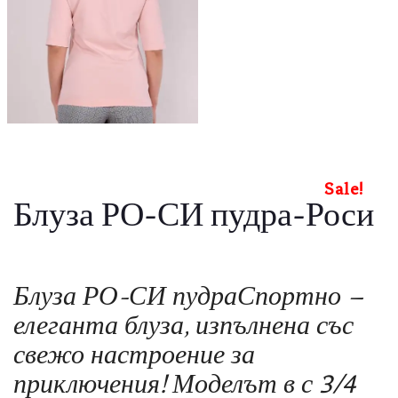
Sale!
Блуза РО-СИ пудра-Роси
Блуза РО-СИ пудраСпортно –
елеганта блуза, изпълнена със
свежо настроение за
приключения! Моделът в с 3/4