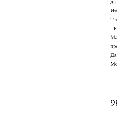
дж
Из
Те
ТР
Ма
пр
Да
Мо
9