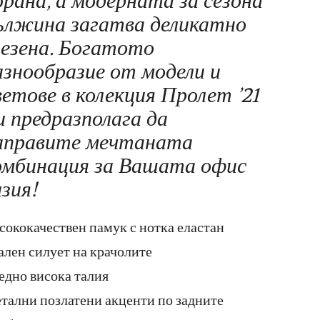
брана, а модерната за сезона
ължина загатва деликатно
лезена. Богатото
азнообразие от модели и
ветове в колекция Пролет ’21
и предразполага да
аправите мечтаната
омбинация за Вашата офис
изия!
сококачествен памук с нотка еластан
ален силует на крачолите
едно висока талия
тални позлатени акценти по задните