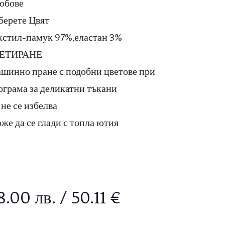
обове
берете Цвят
кстил-памук 97%,еластан 3%
ЕТИРАНЕ
шинно пране с подобни цветове при
ограма за деликатни тъкани
 не се избелва
же да се глади с топла ютия
8.00
лв.
/ 50.11 €