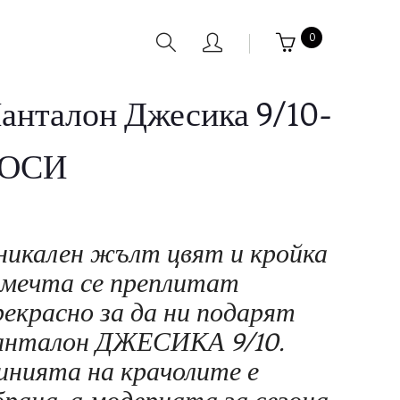
0
анталон Джесика 9/10-
РОСИ
никален жълт цвят и кройка
 мечта се преплитат
рекрасно за да ни подарят
анталон ДЖЕСИКА 9/10.
инията на крачолите е