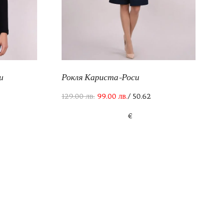
и
Рокля Кариста-Роси
129.00
лв.
99.00
лв.
/ 50.62
€