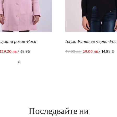
узана розов-Роси
Блуза Юпитер черна-Рос
129.00
лв.
/ 65.96
49.00
лв.
29.00
лв.
/ 14.83 €
€
Последвайте ни