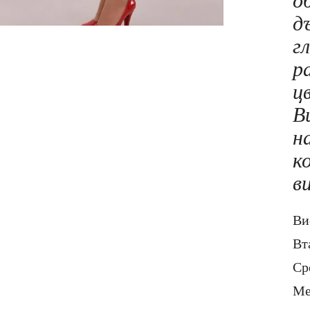
о
д
г
р
ц
В
н
к
в
Ви
Вт
Ср
Ме