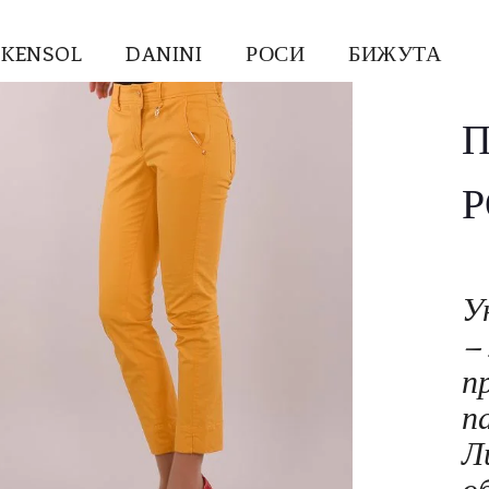
KENSOL
DANINI
РОСИ
БИЖУТА
П
У
–
п
п
Л