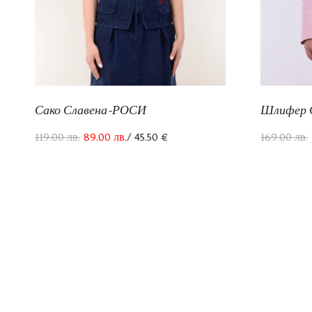
Сако Славена-РОСИ
Шлифер С
119.00
лв.
89.00
лв.
/ 45.50 €
169.00
лв.