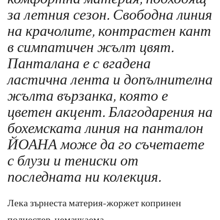
за летния сезон. Свободна линия
на крачолите, контрастен кант
в симпатичен жълт цвят.
Панталана е с вгадена
ластична лента и допълнителна
жълта вързанка, която е
цветен акцент. Благодарения на
бохемската линия на панталон
ЙОАНА може да го съчетаете
с блузи и тениски от
последната ни колекция.
Лека зърнеста материя-жоржет копринен
полиестер, немачкаема