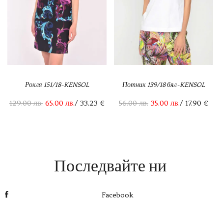
Рокля 151/18-KENSOL
Потник 139/18 бял-KENSOL
129.00
лв.
65.00
лв.
/ 33.23 €
56.00
лв.
35.00
лв.
/ 17.90 €
Последвайте ни
Facebook