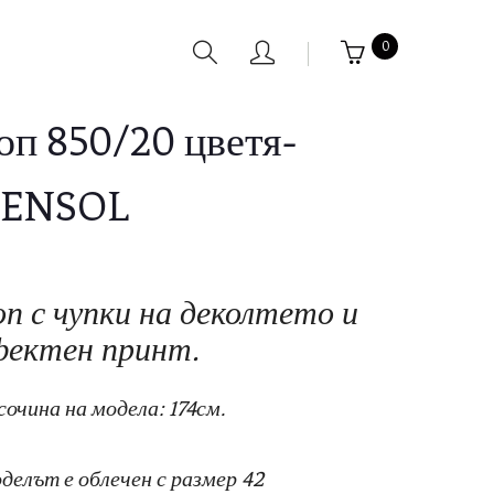
0
оп 850/20 цветя-
ENSOL
оп с чупки на деколтето и
фектен принт.
сочина на модела: 174см.
делът е облечен с размер 42