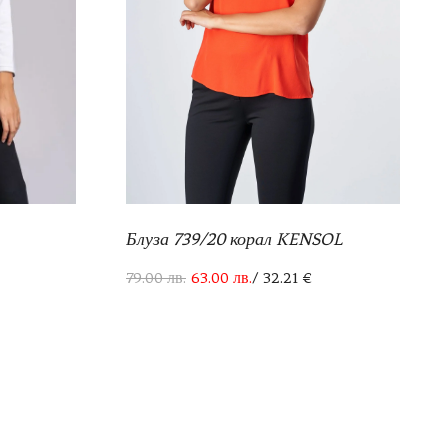
Блуза 739/20 корал KENSOL
79.00
лв.
63.00
лв.
/ 32.21 €