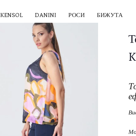
KENSOL
DANINI
РОСИ
БИЖУТА
Т
K
Т
е
Ви
Мо