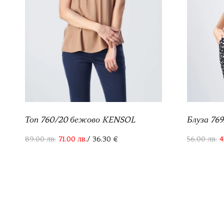
Блуза 76
Топ 760/20 бежово KENSOL
56.00
лв.
4
89.00
лв.
71.00
лв.
/ 36.30 €