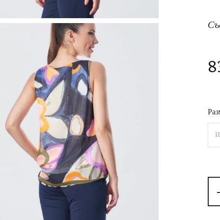
Съ
8
Раз