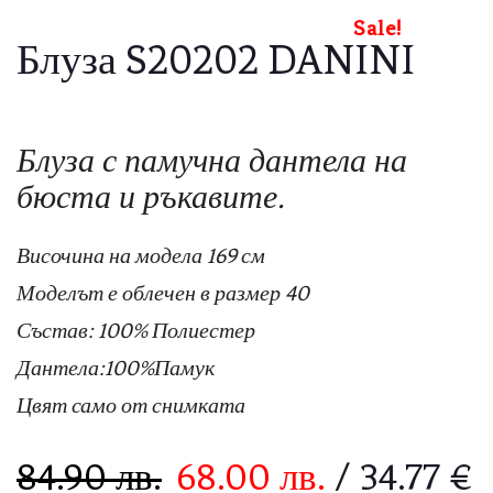
Sale!
Блуза S20202 DANINI
Блуза с памучна дантела на
бюста и ръкавите.
Височина на модела 169 см
Моделът е облечен в размер 40
Състав: 100% Полиестер
Дантела:100%Памук
Цвят само от снимката
84.90
лв.
68.00
лв.
/ 34.77 €