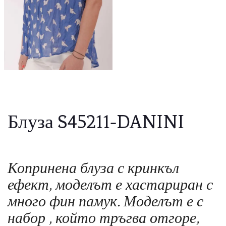
Блуза S45211-DANINI
Копринена блуза с кринкъл
ефект, моделът е хастариран с
много фин памук. Моделът е с
набор , който тръгва отгоре,