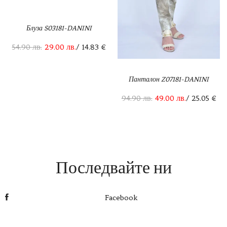
Блуза S03181-DANINI
54.90
лв.
29.00
лв.
/ 14.83 €
Панталон Z07181-DANINI
94.90
лв.
49.00
лв.
/ 25.05 €
Последвайте ни
Facebook