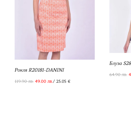
Блуза S2
Рокля R20181-DANINI
64.90
лв.
4
119.90
лв.
49.00
лв.
/ 25.05 €