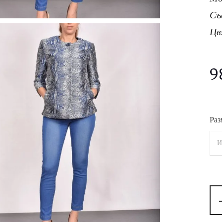
Съ
Цв
9
Раз