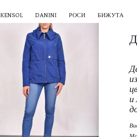
KENSOL
DANINI
РОСИ
БИЖУТА
Д
Д
и
ц
и
д
Ви
Мо