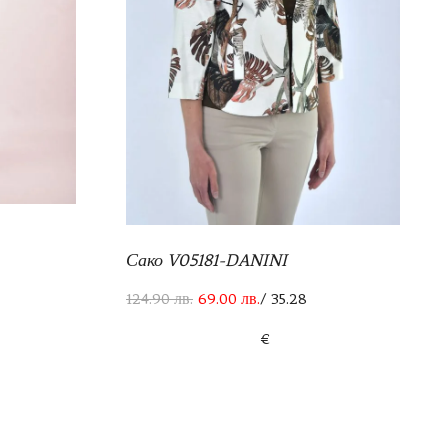
Сако V05181-DANINI
124.90
лв.
69.00
лв.
/ 35.28
€