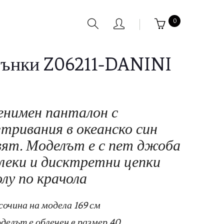
0
ънки Z06211-DANINI
енимен панталон с
зтривания в океанско син
вят. Моделът е с пет джоба
 леки и дисктретни цепки
олу по крачола
сочина на модела 169 см
делът е облечен в размер 40