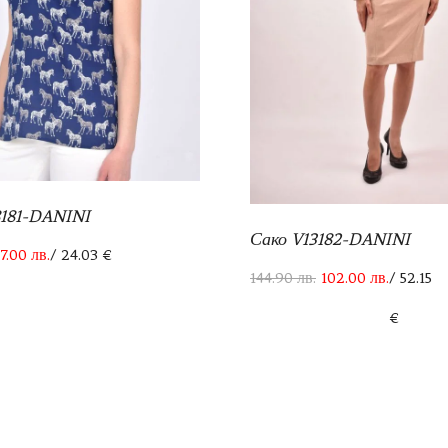
8181-DANINI
Сако V13182-DANINI
7.00
лв.
/ 24.03 €
144.90
лв.
102.00
лв.
/ 52.15
€