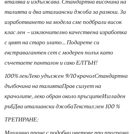
вталява и издължава. Стандартна височина на
талията и два италиански джоба за разкош. За
изработването на модела сме подбрали висок
клас лен – изключително качествена изработка
с цвят на старо злато… Подарете си
екстравагантен сет с модерен полъх като
съчетаете панталон и сако ЕЛТЪН!
100% ленЛеко удължен 9/10 крачолСтандартна
дълбочина на талиятаПрав силует на
крачолите, леко обран около пръсцитеИзгладен
ръбДва италиански джобаТекстил:лен 100 %
ТРЕТИРАНЕ:
Машинно пране с подобни цветове при програма