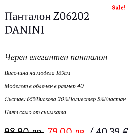
Sale!
Панталон Z06202
DANINI
Черен елегантен панталон
Височина на модела 169см
Моделът е облечен в размер 40
Състав: 65%Вискоза 30%Полиестер 5%Еластан
Цвят само от снимката
98.90
лв.
79.00
лв.
/ 40.39 €