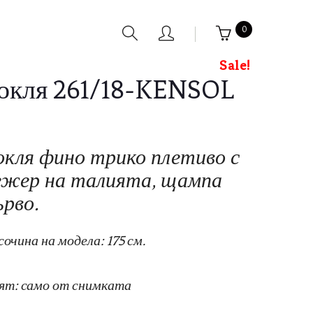
0
Sale!
окля 261/18-KENSOL
окля фино трико плетиво с
ежер на талията, щампа
ърво.
сочина на модела: 175 см.
ят: само от снимката