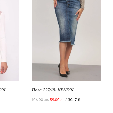
SOL
Пола 227/18- KENSOL
106.00
лв.
59.00
лв.
/ 30.17 €