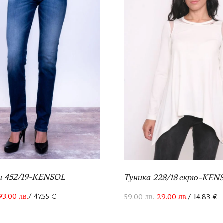
н 452/19-KENSOL
Туника 228/18 екрю-KEN
93.00
лв.
/ 47.55 €
59.00
лв.
29.00
лв.
/ 14.83 €