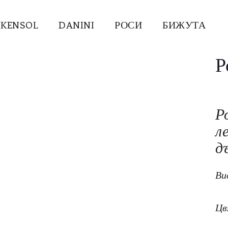
KENSOL
DANINI
РОСИ
БИЖУТА
Р
Р
л
д
Ви
Цв