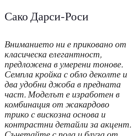
Сако Дарси-Роси
Вниманието ни е приковано от
класическа елегантност,
предложена в умерени тонове.
Семпла кройка с обло деколте и
два удобни джоба в предната
част. Моделът е изработен в
комбинация от жакардово
трико с вискозна основа и
контрастни детайли за акцент.
Съчетайте с пола и блуза от