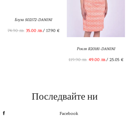
Блуза S02172-DANINI
74.90
лв.
35.00
лв.
/ 17.90 €
Рокля R20181-DANINI
119.90
лв.
49.00
лв.
/ 25.05 €
Последвайте ни
Facebook