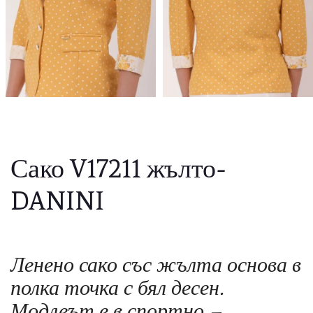
Сако V17211 жълто-
DANINI
Ленено сако със жълта основа в
полка точка с бял десен.
Модлеът е в спортно –