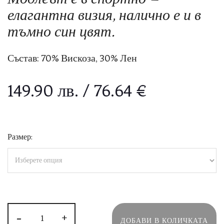
елагантна визия, налично е и в
тъмно син цвят.
Състав: 70% Вискоза, 30% Лен
149.90
лв.
/ 76.64 €
Размер:
-
+
ДОБАВИ В КОЛИЧКАТА